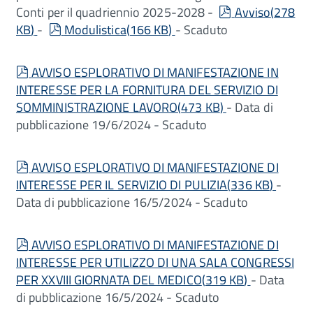
pdf
Conti per il quadriennio 2025-2028 -
Avviso
(
278
pdf
KB
)
-
Modulistica
(
166 KB
)
- Scaduto
pdf
AVVISO ESPLORATIVO DI MANIFESTAZIONE IN
INTERESSE PER LA FORNITURA DEL SERVIZIO DI
SOMMINISTRAZIONE LAVORO
(
473 KB
)
- Data di
pubblicazione 19/6/2024 - Scaduto
pdf
AVVISO ESPLORATIVO DI MANIFESTAZIONE DI
INTERESSE PER IL SERVIZIO DI PULIZIA
(
336 KB
)
-
Data di pubblicazione 16/5/2024 - Scaduto
pdf
AVVISO ESPLORATIVO DI MANIFESTAZIONE DI
INTERESSE PER UTILIZZO DI UNA SALA CONGRESSI
PER XXVIII GIORNATA DEL MEDICO
(
319 KB
)
- Data
di pubblicazione 16/5/2024 - Scaduto