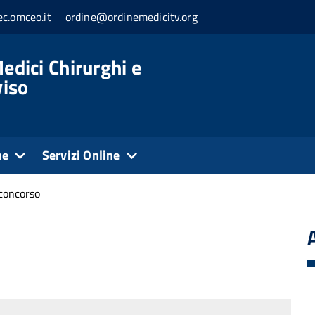
c.omceo.it
ordine@ordinemedicitv.org
edici Chirurghi e
viso
ne
Servizi Online
 concorso