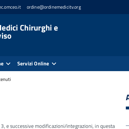
c.omceo.it
ordine@ordinemedicitv.org
edici Chirurghi e
viso
ne
Servizi Online
tenuti
3, e successive modificazioni/integrazioni, in questa