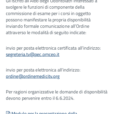
Gli iscritti all’Albo degli Odontoiatri interessati a
svolgere le funzioni di componente della
commissione di esame per i corsi in oggetto
possono manifestare la propria disponibilità
inviando formale comunicazione all’Ordine
attraverso le modalità di seguito indicate:
invio per posta elettronica certificata all’indirizzo:
segreteria.tv@pec.omceo.it
invio per posta elettronica all’indirizzo:
ordine@ordinemedicitv.org
Per ragioni organizzative le domande di disponibilità
devono pervenire entro il 6.6.2024.
pdf
Modulo per la presentazione della