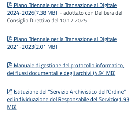
pdf
Piano Triennale per la Transazione al Digitale
2024-2026
(
7.38 MB
)
- adottato con Delibera del
Consiglio Direttivo del 10.12.2025
pdf
Piano Triennale per la Transazione al Digitale
2021-2023
(
2.01 MB
)
pdf
Manuale di gestione del protocollo informatico,
dei flussi documentali e degli archivi
(
4.94 MB
)
pdf
Istituzione del "Servizio Archivistico dell'Ordine"
ed individuazione del Responsabile del Servizio
(
1.93
MB
)