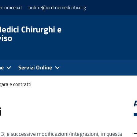
c.omceo.it
ordine@ordinemedicitv.org
edici Chirurghi e
viso
ne
Servizi Online
gara e contratti
i
3, e successive modificazioni/integrazioni, in questa