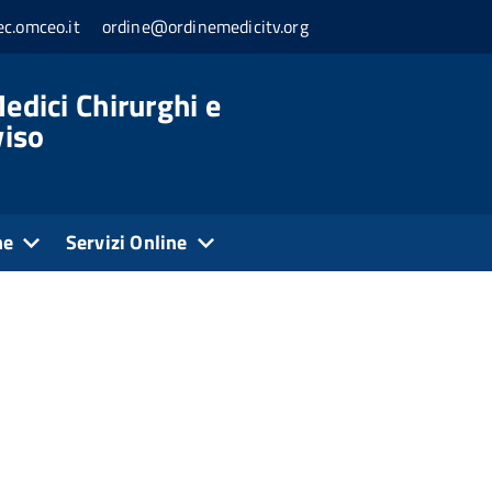
c.omceo.it
ordine@ordinemedicitv.org
edici Chirurghi e
viso
ne
Servizi Online