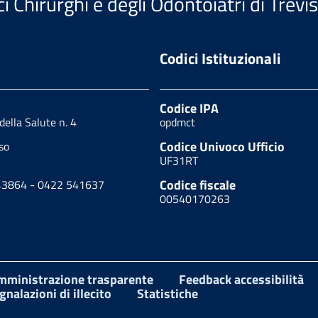
i Chirurghi e degli Odontoiatri di Trevi
Codici Istituzionali
Codice IPA
 della Salute n. 4
opdmct
Codice Univoco Ufficio
so
UF31RT
Codice fiscale
43864 - 0422 541637
00540170263
mministrazione trasparente
Feedback accessibilità
gnalazioni di illecito
Statistiche