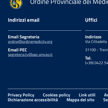
Ordine Provinciale dei Medic
Indirizzi email
Uffici
Email Segreteria
Indirizzo
ordine@ordinemedicitv.org
Via Cittadella
Email PEC
31100 - Trevi
segreteria.tv@pec.omceo.it
Tel.
(+39) 0422 5
Privacy Policy
Cookies policy
Link utili
A
Dichiarazione accessibilità
Mappa del sito
Se