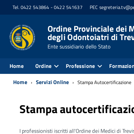
Tel. 0422 543864 - 0422 541637
PEC segreteria.tv@pe
Ordine Provinciale dei M
degli Odontoiatri di Tre
Ente sussidiario dello Stato
Home
Ordine
Professione
Formazio
Home
Servizi Online
Stampa Autocertificazione
Stampa autocertificazi
I professionisti iscritti all'Ordine dei Medici di T