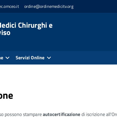
c.omceo.it
ordine@ordinemedicitv.org
edici Chirurghi e
viso
ne
Servizi Online
one
reviso possono stampare
autocertificazione
di iscrizione all'O