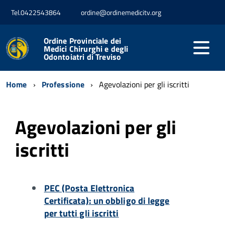
Tel.0422543864
ordine@ordinemedicitv.org
Ordine Provinciale dei
Medici Chirurghi e degli
Odontoiatri di Treviso
Home
Professione
Agevolazioni per gli iscritti
Agevolazioni per gli
iscritti
PEC (Posta Elettronica
Certificata): un obbligo di legge
per tutti gli iscritti