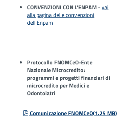
CONVENZIONI CON L'ENPAM
-
vai
alla pagina delle convenzioni
dell'Enpam
Protocollo FNOMCeO-Ente
Nazionale Microcredito:
programmi e progetti finanziari di
microcredito per Medici e
Odontoiatri
pdf
Comunicazione FNOMCeO
(
1.25 MB
)