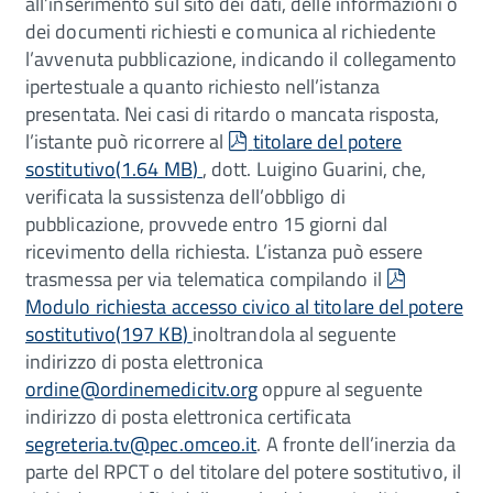
all’inserimento sul sito dei dati, delle informazioni o
dei documenti richiesti e comunica al richiedente
l’avvenuta pubblicazione, indicando il collegamento
ipertestuale a quanto richiesto nell’istanza
presentata. Nei casi di ritardo o mancata risposta,
pdf
l’istante può ricorrere al
titolare del potere
sostitutivo
(
1.64 MB
)
, dott. Luigino Guarini, che,
verificata la sussistenza dell’obbligo di
pubblicazione, provvede entro 15 giorni dal
ricevimento della richiesta. L’istanza può essere
pdf
trasmessa per via telematica compilando il
Modulo richiesta accesso civico al titolare del potere
sostitutivo
(
197 KB
)
inoltrandola al seguente
indirizzo di posta elettronica
ordine@ordinemedicitv.org
oppure al seguente
indirizzo di posta elettronica certificata
segreteria.tv@pec.omceo.it
. A fronte dell’inerzia da
parte del RPCT o del titolare del potere sostitutivo, il