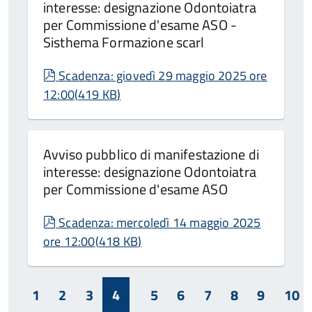
interesse: designazione Odontoiatra
per Commissione d'esame ASO -
Sisthema Formazione scarl
pdf
Scadenza: giovedì 29 maggio 2025 ore
12:00
(
419 KB
)
Avviso pubblico di manifestazione di
interesse: designazione Odontoiatra
per Commissione d'esame ASO
pdf
Scadenza: mercoledì 14 maggio 2025
ore 12:00
(
418 KB
)
1
2
3
4
5
6
7
8
9
10