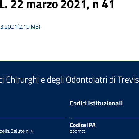
.L. 22 marzo 2021, n 41
1.3.2021
(
2.19 MB
)
i Chirurghi e degli Odontoiatri di Trevi
Codici Istituzionali
Codice IPA
 della Salute n. 4
opdmct