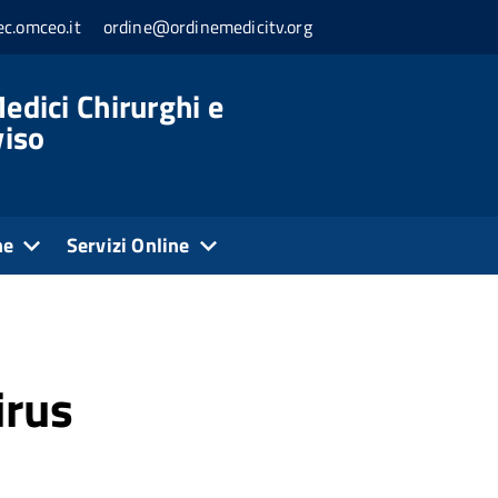
c.omceo.it
ordine@ordinemedicitv.org
edici Chirurghi e
viso
ne
Servizi Online
irus