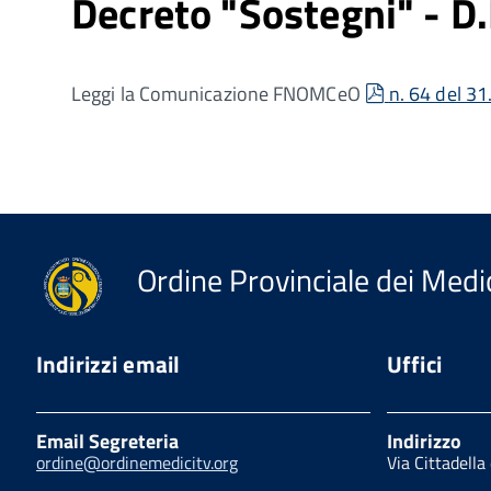
Decreto "Sostegni" - D
pdf
Leggi la Comunicazione FNOMCeO
n. 64 del 3
Ordine Provinciale dei Medic
Indirizzi email
Uffici
Email Segreteria
Indirizzo
ordine@ordinemedicitv.org
Via Cittadella