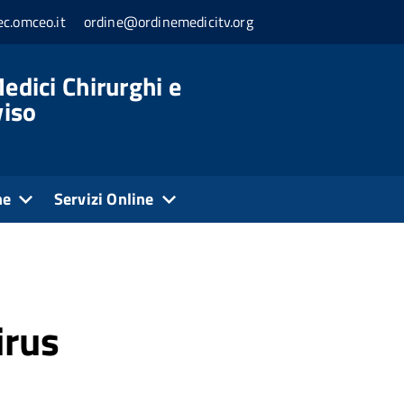
c.omceo.it
ordine@ordinemedicitv.org
edici Chirurghi e
viso
ne
Servizi Online
irus