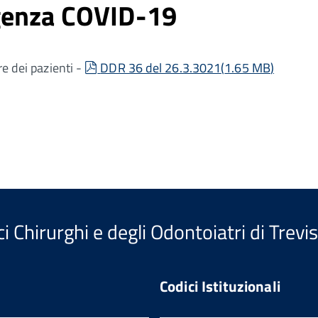
genza COVID-19
pdf
re dei pazienti -
DDR 36 del 26.3.3021
(
1.65 MB
)
i Chirurghi e degli Odontoiatri di Trevi
Codici Istituzionali