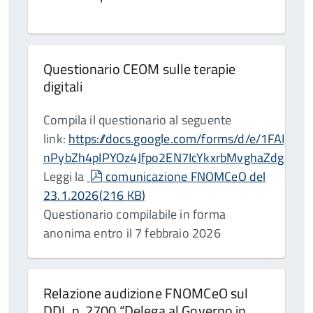
Questionario CEOM sulle terapie
digitali
Compila il questionario al seguente
link:
https://docs.google.com/forms/d/e/1FAIp
nPybZh4pIPYOz4Jfpo2EN7IcYkxrbMvghaZdg/vie
pdf
Leggi la
comunicazione FNOMCeO del
23.1.2026
(
216 KB
)
Questionario compilabile in forma
anonima entro il 7 febbraio 2026
Relazione audizione FNOMCeO sul
DDL n. 2700 “Delega al Governo in