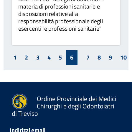
materia di professioni sanitarie e
disposizioni relative alla
responsabilità professionale degli
esercenti le professioni sanitarie"
1
2
3
4
5
6
7
8
9
10
Ordine Provinciale dei Medici
Chirurghi e degli Odontoiatri
di Treviso
Indirizzi email