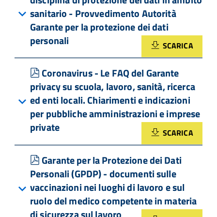
sanitario - Provvedimento Autorità
Garante per la protezione dei dati
personali
SCARICA
pdf
Coronavirus - Le FAQ del Garante
privacy su scuola, lavoro, sanità, ricerca
ed enti locali. Chiarimenti e indicazioni
per pubbliche amministrazioni e imprese
private
SCARICA
pdf
Garante per la Protezione dei Dati
Personali (GPDP) - documenti sulle
vaccinazioni nei luoghi di lavoro e sul
ruolo del medico competente in materia
di sicurezza sul lavoro