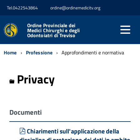
Tel.0422543864
ordine@ordinemedicitv.org
Ordine Provinciale dei
Medici Chirurghi e degli
Odontoiatri di Treviso
Home
Professione
Approfondimenti e normativa
Privacy
Cartella
Documenti
pdf
Chiarimenti sull'applicazione della
disciplina di protezione dei dati in ambito