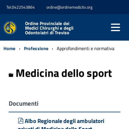
Tel.0422543864
ordine@ordinemedicitv.org
Ordine Provinciale dei
Medici Chirurghi e degli
Odontoiatri di Treviso
Home
Professione
Approfondimenti e normativa
Medicina dello sport
Cartella
Documenti
pdf
Albo Regionale degli ambulatori
privati di Medicina dello Sport